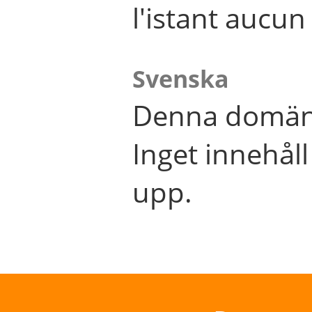
l'istant aucu
Svenska
Denna domän 
Inget innehål
upp.